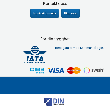
Sociala medier
Kontakta oss
Kontaktformulär
Ring oss
För din trygghet
Resegaranti med Kammarkollegiet
First Class Travel
Modemgatan 6
235 39
Vellinge
Telefon
040 45 29 90