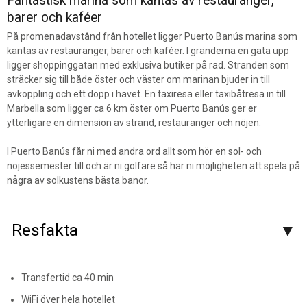
Fantastisk marina som kantas av restauranger,
barer och kaféer
På promenadavstånd från hotellet ligger Puerto Banús marina som
kantas av restauranger, barer och kaféer. I gränderna en gata upp
ligger shoppinggatan med exklusiva butiker på rad. Stranden som
sträcker sig till både öster och väster om marinan bjuder in till
avkoppling och ett dopp i havet. En taxiresa eller taxibåtresa in till
Marbella som ligger ca 6 km öster om Puerto Banús ger er
ytterligare en dimension av strand, restauranger och nöjen.
I Puerto Banús får ni med andra ord allt som hör en sol- och
nöjessemester till och är ni golfare så har ni möjligheten att spela på
några av solkustens bästa banor.
Resfakta
Transfertid ca 40 min
WiFi över hela hotellet