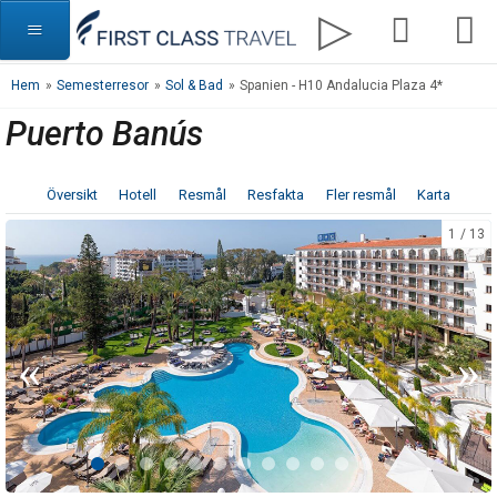
Hem
»
Semesterresor
»
Sol & Bad
»
Spanien - H10 Andalucia Plaza 4*
Puerto Banús
Översikt
Hotell
Resmål
Resfakta
Fler resmål
Karta
1
13