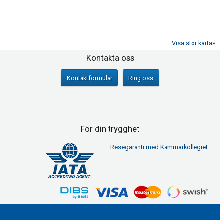
Visa stor karta»
Sociala medier
Kontakta oss
Kontaktformulär
Ring oss
För din trygghet
Resegaranti med Kammarkollegiet