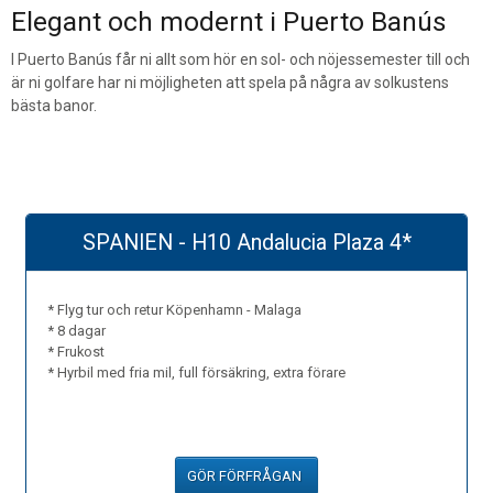
Elegant och modernt i Puerto Banús
I Puerto Banús får ni allt som hör en sol- och nöjessemester till och
är ni golfare har ni möjligheten att spela på några av solkustens
bästa banor.
SPANIEN - H10 Andalucia Plaza 4*
* Flyg tur och retur Köpenhamn - Malaga
* 8 dagar
* Frukost
* Hyrbil med fria mil, full försäkring, extra förare
GÖR FÖRFRÅGAN