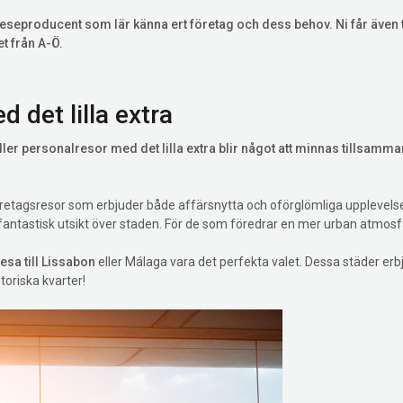
eseproducent som lär känna ert företag och dess behov. Ni får även 
et från A-Ö.
det lilla extra
 eller personalresor med det lilla extra blir något att minnas tillsamma
retagsresor som erbjuder både affärsnytta och oförglömliga upplevelser
fantastisk utsikt över staden. För de som föredrar en mer urban atmosf
esa till Lissabon
eller Málaga vara det perfekta valet. Dessa städer erb
toriska kvarter!