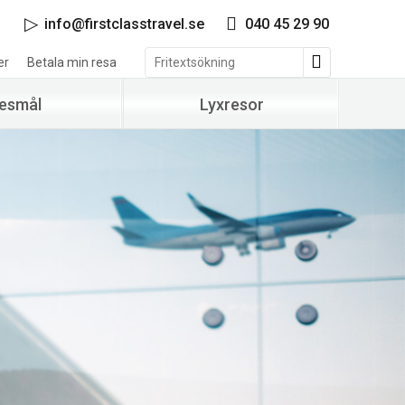
info@firstclasstravel.se
040 45 29 90
er
Betala min resa
esmål
Lyxresor