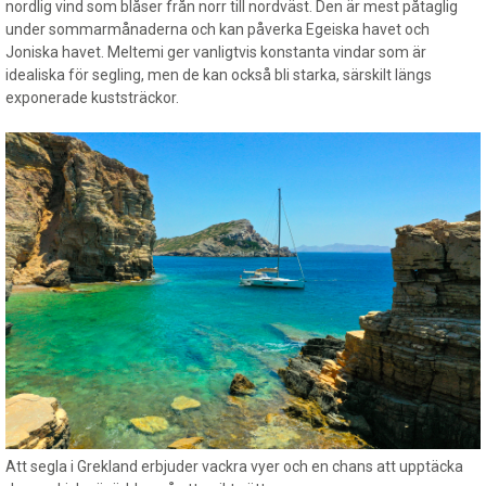
nordlig vind som blåser från norr till nordväst. Den är mest påtaglig
under sommarmånaderna och kan påverka Egeiska havet och
Joniska havet. Meltemi ger vanligtvis konstanta vindar som är
idealiska för segling, men de kan också bli starka, särskilt längs
exponerade kuststräckor.
Att segla i Grekland erbjuder vackra vyer och en chans att upptäcka