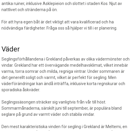
antika ruiner, inklusive Asklepieion och slottet i staden Kos. Njut av
nattlivet och stränderna på ön.
För att hyra egen båt är det viktigt att vara kvalificerad och ha
nödvändiga färdigheter. Fråga oss så hjälper vi till i er planering.
Väder
Seglingsförhållandena i Grekland påverkas av olika vädermönster och
vindar. Grekland har ett övervägande medelhavsklimat, vilket innebär
varma, torra somrar och milda, regniga vintrar. Under sommaren är
det generellt soligt och varmt, vilket är perfekt för segling. Men
väderförändringar kan ändå inträffa, inklusive korta regnskurar och
sporadiska åskväder.
Seglingssäsongen sträcker sig vanligtvis från vår till höst.
Sommarmånaderna, särskilt juni till september, är populära bland
seglare på grund av varmt väder och stabila vindar.
Den mest karakteristiska vinden för segling i Grekland är Meltemi, en