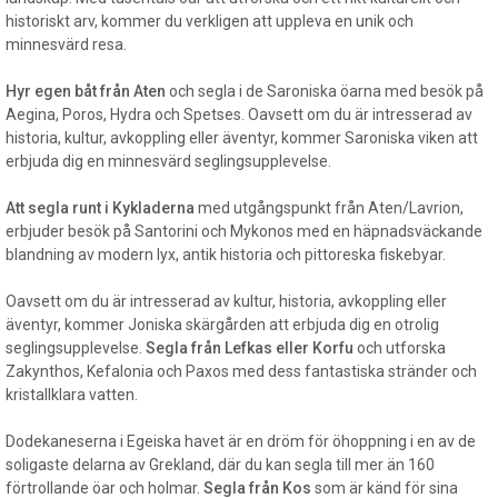
historiskt arv, kommer du verkligen att uppleva en unik och
minnesvärd resa.
Hyr egen båt från Aten
och segla i de Saroniska öarna med besök på
Aegina, Poros, Hydra och Spetses. Oavsett om du är intresserad av
historia, kultur, avkoppling eller äventyr, kommer Saroniska viken att
erbjuda dig en minnesvärd seglingsupplevelse.
Att segla runt i Kykladerna
med utgångspunkt från Aten/Lavrion,
erbjuder besök på Santorini och Mykonos med en häpnadsväckande
blandning av modern lyx, antik historia och pittoreska fiskebyar.
Oavsett om du är intresserad av kultur, historia, avkoppling eller
äventyr, kommer Joniska skärgården att erbjuda dig en otrolig
seglingsupplevelse.
Segla från Lefkas eller Korfu
och utforska
Zakynthos, Kefalonia och Paxos med dess fantastiska stränder och
kristallklara vatten.
Dodekaneserna i Egeiska havet är en dröm för öhoppning i en av de
soligaste delarna av Grekland, där du kan segla till mer än 160
förtrollande öar och holmar.
Segla från Kos
som är känd för sina