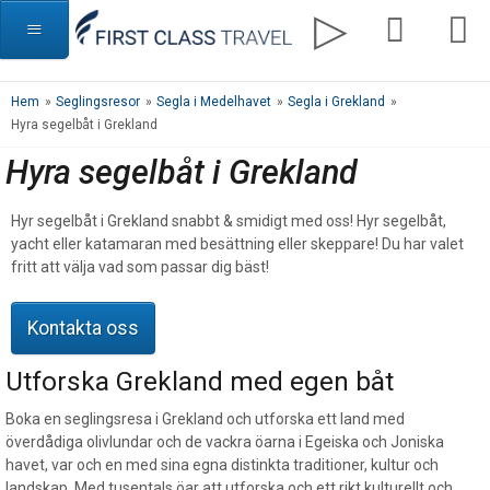
Hem
»
Seglingsresor
»
Segla i Medelhavet
»
Segla i Grekland
»
Hyra segelbåt i Grekland
Hyra segelbåt i Grekland
Hyr segelbåt i Grekland snabbt & smidigt med oss! Hyr segelbåt,
yacht eller katamaran med besättning eller skeppare! Du har valet
fritt att välja vad som passar dig bäst!
Kontakta oss
Utforska Grekland med egen båt
Boka en seglingsresa i Grekland och utforska ett land med
överdådiga olivlundar och de vackra öarna i Egeiska och Joniska
havet, var och en med sina egna distinkta traditioner, kultur och
landskap. Med tusentals öar att utforska och ett rikt kulturellt och