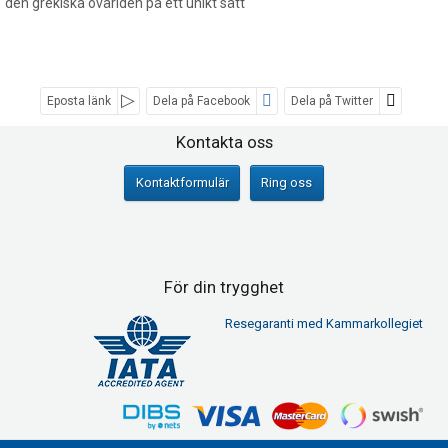
den grekiska övärlden på ett unikt sätt
Eposta länk
Dela på Facebook
Dela på Twitter
Sociala medier
Kontakta oss
Kontaktformulär
Ring oss
För din trygghet
Resegaranti med Kammarkollegiet