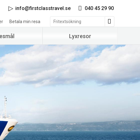
info@firstclasstravel.se
040 45 29 90
er
Betala min resa
esmål
Lyxresor