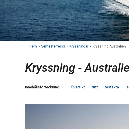
Hem
»
Semesterresor
»
Kryssningar
»
Kryssning Australien
Kryssning - Australi
Innehålls
förteckning
Översikt
Rutt
Resfakta
Fa