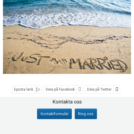
Eposta länk
Dela på Facebook
Dela på Twitter
Sociala medier
Kontakta oss
Kontaktformulär
Ring oss