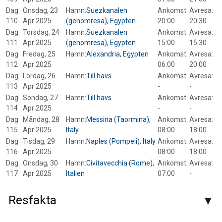
Dag
Onsdag, 23
Hamn:
Suezkanalen
Ankomst:
Avresa:
110
Apr 2025
(genomresa), Egypten
20:00
20:30
Dag
Torsdag, 24
Hamn:
Suezkanalen
Ankomst:
Avresa:
111
Apr 2025
(genomresa), Egypten
15:00
15:30
Dag
Fredag, 25
Hamn:
Alexandria, Egypten
Ankomst:
Avresa:
112
Apr 2025
06:00
20:00
Dag
Lördag, 26
Hamn:
Till havs
Ankomst:
Avresa:
113
Apr 2025
-
-
Dag
Söndag, 27
Hamn:
Till havs
Ankomst:
Avresa:
114
Apr 2025
-
-
Dag
Måndag, 28
Hamn:
Messina (Taormina),
Ankomst:
Avresa:
115
Apr 2025
Italy
08:00
18:00
Dag
Tisdag, 29
Hamn:
Naples (Pompeii), Italy
Ankomst:
Avresa:
116
Apr 2025
08:00
18:00
Dag
Onsdag, 30
Hamn:
Civitavecchia (Rome),
Ankomst:
Avresa:
117
Apr 2025
Italien
07:00
-
Resfakta