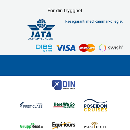
För din trygghet
Resegaranti med Kammarkollegiet
First Class Travel
Modemgatan 6
235 39
Vellinge
Telefon
040 45 29 90
Org nr 556557-2251
©
info@firstclasstravel.se
2026