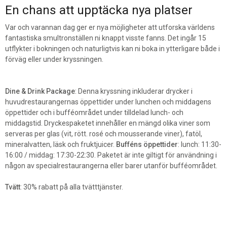
En chans att upptäcka nya platser
Var och varannan dag ger er nya möjligheter att utforska världens
fantastiska smultronställen ni knappt visste fanns. Det ingår 15
utflykter i bokningen och naturligtvis kan ni boka in ytterligare både i
förväg eller under kryssningen.
Dine & Drink Package
: Denna kryssning inkluderar drycker i
huvudrestaurangernas öppettider under lunchen och middagens
öppettider och i bufféområdet under tilldelad lunch- och
middagstid. Dryckespaketet innehåller en mängd olika viner som
serveras per glas (vit, rött. rosé och mousserande viner), fatöl,
mineralvatten, läsk och fruktjuicer.
Bufféns öppettider
: lunch: 11:30-
16:00 / middag: 17:30-22:30. Paketet är inte giltigt för användning i
någon av specialrestaurangerna eller barer utanför bufféområdet.
Tvätt
: 30% rabatt på alla tvätttjänster.