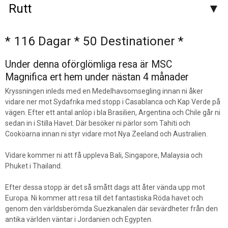
Rutt
* 116 Dagar * 50 Destinationer *
Under denna oförglömliga resa är MSC
Magnifica ert hem under nästan 4 månader
Kryssningen inleds med en Medelhavsomsegling innan ni åker
vidare ner mot Sydafrika med stopp i Casablanca och Kap Verde på
vägen. Efter ett antal anlöp i bla Brasilien, Argentina och Chile går ni
sedan in i Stilla Havet. Där besöker ni pärlor som Tahiti och
Cooköarna innan ni styr vidare mot Nya Zeeland och Australien.
Vidare kommer ni att få uppleva Bali, Singapore, Malaysia och
Phuket i Thailand.
Efter dessa stopp är det så smått dags att åter vända upp mot
Europa. Ni kommer att resa till det fantastiska Röda havet och
genom den världsberömda Suezkanalen där sevärdheter från den
antika världen väntar i Jordanien och Egypten.