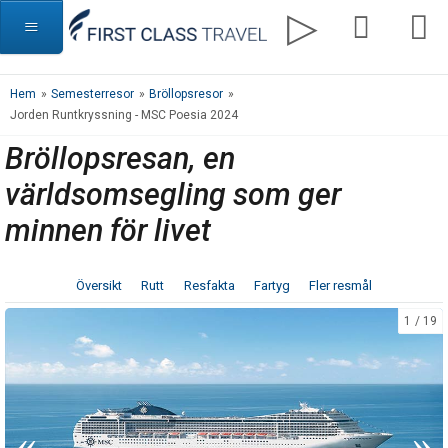
Hem
»
Semesterresor
»
Bröllopsresor
»
Jorden Runtkryssning - MSC Poesia 2024
Bröllopsresan, en
världsomsegling som ger
minnen för livet
Översikt
Rutt
Resfakta
Fartyg
Fler resmål
1
19