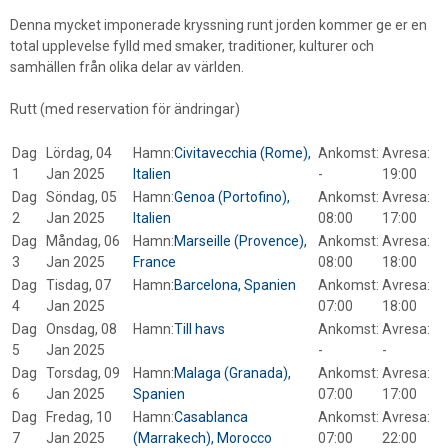
Denna mycket imponerade kryssning runt jorden kommer ge er en
total upplevelse fylld med smaker, traditioner, kulturer och
samhällen från olika delar av världen.
Rutt (med reservation för ändringar)
Dag
Lördag, 04
Hamn:
Civitavecchia (Rome),
Ankomst:
Avresa:
1
Jan 2025
Italien
-
19:00
Dag
Söndag, 05
Hamn:
Genoa (Portofino),
Ankomst:
Avresa:
2
Jan 2025
Italien
08:00
17:00
Dag
Måndag, 06
Hamn:
Marseille (Provence),
Ankomst:
Avresa:
3
Jan 2025
France
08:00
18:00
Dag
Tisdag, 07
Hamn:
Barcelona, Spanien
Ankomst:
Avresa:
4
Jan 2025
07:00
18:00
Dag
Onsdag, 08
Hamn:
Till havs
Ankomst:
Avresa:
5
Jan 2025
-
-
Dag
Torsdag, 09
Hamn:
Malaga (Granada),
Ankomst:
Avresa:
6
Jan 2025
Spanien
07:00
17:00
Dag
Fredag, 10
Hamn:
Casablanca
Ankomst:
Avresa:
7
Jan 2025
(Marrakech), Morocco
07:00
22:00