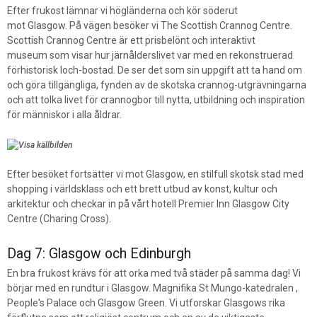
Efter frukost lämnar vi högländerna och kör söderut
mot Glasgow. På vägen besöker vi The Scottish Crannog Centre.
Scottish Crannog Centre är ett prisbelönt och interaktivt
museum som visar hur järnålderslivet var med en rekonstruerad
förhistorisk loch-bostad. De ser det som sin uppgift att ta hand om
och göra tillgängliga, fynden av de skotska crannog-utgrävningarna
och att tolka livet för crannogbor till nytta, utbildning och inspiration
för människor i alla åldrar.
Efter besöket fortsätter vi mot Glasgow, en stilfull skotsk stad med
shopping i världsklass och ett brett utbud av konst, kultur och
arkitektur och checkar in på vårt hotell Premier Inn Glasgow City
Centre (Charing Cross).
Dag 7: Glasgow och Edinburgh
En bra frukost krävs för att orka med två städer på samma dag! Vi
börjar med en rundtur i Glasgow. Magnifika St Mungo-katedralen ,
People's Palace och Glasgow Green. Vi utforskar Glasgows rika