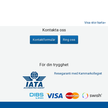
Visa stor karta»
Sociala medier
Kontakta oss
Kontaktformulär
Ring oss
För din trygghet
Resegaranti med Kammarkollegiet