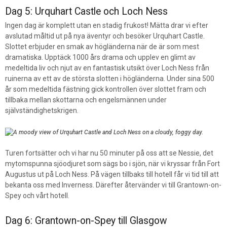
Dag 5: Urquhart Castle och Loch Ness
Ingen dag är komplett utan en stadig frukost! Mätta drar vi efter
avslutad måltid ut på nya äventyr och besöker Urquhart Castle.
Slottet erbjuder en smak av högländerna när de är som mest
dramatiska. Upptäck 1000 års drama och upplev en glimt av
medeltida liv och njut av en fantastisk utsikt över Loch Ness från
ruinerna av ett av de största slotten i högländerna. Under sina 500
år som medeltida fästning gick kontrollen över slottet fram och
tillbaka mellan skottarna och engelsmännen under
självständighetskrigen.
Turen fortsätter och vi har nu 50 minuter på oss att se Nessie, det
mytomspunna sjöodjuret som sägs bo i sjön, när vi kryssar från Fort
Augustus ut på Loch Ness. På vägen tillbaks till hotell får vi tid till att
bekanta oss med Inverness. Därefter återvänder vi till Grantown-on-
Spey och vårt hotell.
Dag 6: Grantown-on-Spey till Glasgow