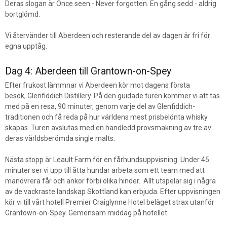
Deras slogan är Once seen - Never forgotten. En gång sedd - aldrig
bortglömd.
Vi återvänder till Aberdeen och resterande del av dagen är fri för
egna upptåg.
Dag 4: Aberdeen till Grantown-on-Spey
Efter frukost lämmnar vi Aberdeen kör mot dagens första
besök, Glenfiddich Distillery. På den guidade turen kommer vi att tas
med på en resa, 90 minuter, genom varje del av Glenfiddich-
traditionen och få reda på hur världens mest prisbelönta whisky
skapas. Turen avslutas med en handledd provsmakning av tre av
deras världsberömda single malts.
Nästa stopp är Leault Farm för en fårhundsuppvisning. Under 45
minuter ser vi upp till åtta hundar arbeta som ett team med att
manövrera får och ankor förbi olika hinder. Allt utspelar sig i några
av de vackraste landskap Skottland kan erbjuda. Efter uppvisningen
kör vi till vårt hotell Premier Craiglynne Hotel beläget strax utanför
Grantown-on-Spey.
Gemensam middag på hotellet.