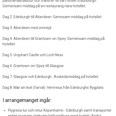
panoramastadstur och transfer till vårt hotell i Edunburgh.
Gemensam middag på en restaurang nära hotellet.
Dag 2: Edinburgh till Aberdeen. Gemnsam middag på hotellet
Dag 3: Aberdeen med omnejd
Dag 4: Aberdeen till Grantown-on-Spey. Gemensam middag på
hotellet
Dag 5: Urquhart Castle och Loch Ness
Dag 6: Grantown-on-Spey till Glasgow
Dag 7: Glasgow och Edinburgh. Avskedsmiddag på hotellet
Dag 8: M
a
r
sin
leat (farväl). Hemresa från Edinburghs flygplats
I arrangemanget ingår:
Flygresa tur och retur Köpenhamn - Edinburgh samt transporter
enligt program i bekväm helturistbuss med toalett. Andra