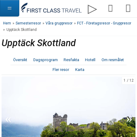
Hem
»
Semesterresor
»
Våra gruppresor
»
FCT - Företagsresor - Gruppresor
»
Upptäck Skottland
Upptäck Skottland
Översikt
Dagsprogram
Resfakta
Hotell
Om resmålet
Fler resor
Karta
1
12