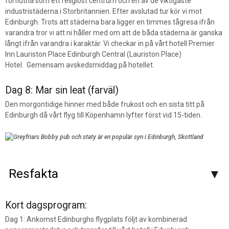
förflutna som ett religiöst centrum och en av de viktigaste
industristäderna i Storbritannien. Efter avslutad tur kör vi mot
Edinburgh. Trots att städerna bara ligger en timmes tågresa ifrån
varandra tror vi att ni håller med om att de båda städerna är ganska
långt ifrån varandra i karaktär. Vi checkar in på vårt hotell Premier
Inn Lauriston Place Edinburgh Central (Lauriston Place)
Hotel. Gemensam avskedsmiddag på hotellet.
Dag 8: Mar
sin
leat (farväl)
Den morgontidige hinner med både frukost och en sista titt på
Edinburgh då vårt flyg till Köpenhamn lyfter först vid 15-tiden.
Resfakta
Kort dagsprogram:
Dag 1: Ankomst Edinburghs flygplats följt av kombinerad