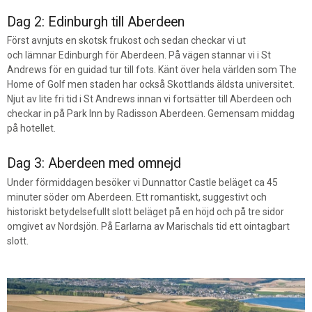
Dag 2: Edinburgh till Aberdeen
Först avnjuts en skotsk frukost och sedan checkar vi ut
och lämnar Edinburgh för Aberdeen. På vägen stannar vi i St
Andrews för en guidad tur till fots. Känt över hela världen som The
Home of Golf men staden har också Skottlands äldsta universitet.
Njut av lite fri tid i St Andrews innan vi fortsätter till Aberdeen och
checkar in på Park Inn by Radisson Aberdeen.
Gemensam middag
på hotellet.
Dag 3: Aberdeen med omnejd
Under förmiddagen besöker vi Dunnattor Castle beläget ca 45
minuter söder om Aberdeen. Ett romantiskt, suggestivt och
historiskt betydelsefullt slott beläget på en höjd och på tre sidor
omgivet av Nordsjön. På Earlarna av Marischals tid ett ointagbart
slott.