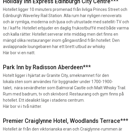
Holiday Inn Express Edinburgh City Centre
***
Hotellet ligger 10 minuters promenad från livliga Princes Street och
Edinburgh Waverley Rail Station. Alla rum har nyligen renoverats
och är rymliga, moderna och ljusa och utrustade med satellit-TV och
te / kaffe. Hotellet erbjuder en daglig frukostbuffé med både varma
och kalla rätter. Hotellet serverar inte middag men det finns en
mängd olika restauranger inom gångavstånd från hotellet. Den
avslappnade loungebaren har ett brett utbud av whisky.
Här bor vi en natt.
Park Inn by Radisson Aberdeen*
**
Hotelt ligger i hjärtat av Granite City, smeknamnet för den
lokala sten som användes för byggnader under 1700-1900-
talet, nära sevärdheter som Balmoral Castle och Malt Whisky Trail.
Rum med badrum, tv och skrivbord. Restaurang och gym finns på
hotellet. Ett idealiskt läge i stadens centrum.
Här bor vi i två nätter.
Premier Craiglynne Hotel, Woodlands Terrace
***
Hotellet är från den viktorianska eran och Craiglynne-rummen är