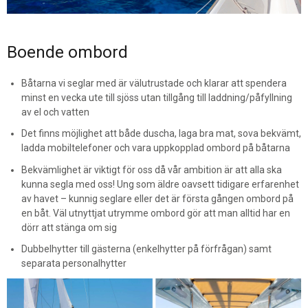
Boende ombord
Båtarna vi seglar med är välutrustade och klarar att spendera
minst en vecka ute till sjöss utan tillgång till laddning/påfyllning
av el och vatten
Det finns möjlighet att både duscha, laga bra mat, sova bekvämt,
ladda mobiltelefoner och vara uppkopplad ombord på båtarna
Bekvämlighet är viktigt för oss då vår ambition är att alla ska
kunna segla med oss! Ung som äldre oavsett tidigare erfarenhet
av havet – kunnig seglare eller det är första gången ombord på
en båt.
Väl utnyttjat utrymme ombord gör att man alltid har en
dörr att stänga om sig
Dubbelhytter till gästerna (enkelhytter på förfrågan) samt
separata personalhytter