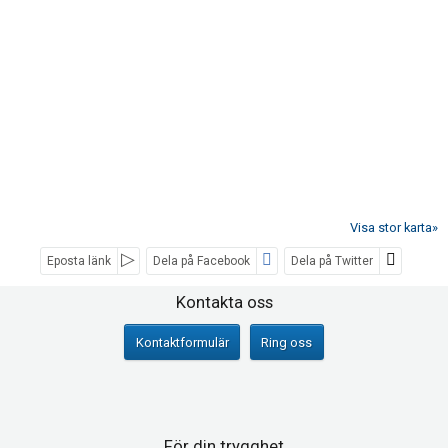
Visa stor karta»
Eposta länk
Dela på Facebook
Dela på Twitter
Sociala medier
Kontakta oss
Kontaktformulär
Ring oss
För din trygghet