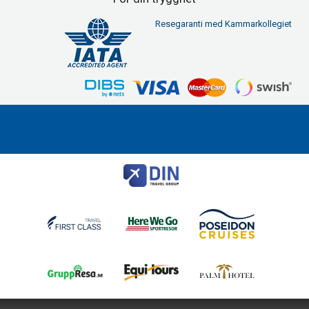
Resegaranti med Kammarkollegiet
First Class Travel
Modemgatan 6
235 39
Vellinge
Telefon
040 45 29 90
Org nr 556557-2251
©
info@firstclasstravel.se
2026