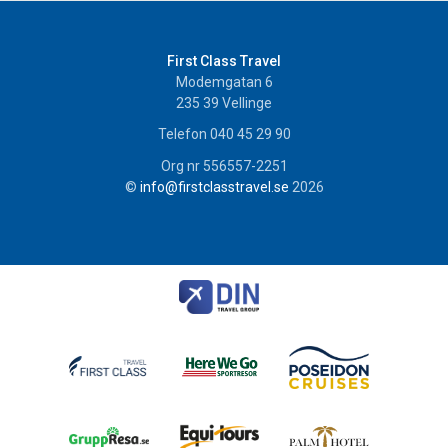
First Class Travel
Modemgatan 6
235 39
Vellinge
Telefon
040 45 29 90
Org nr 556557-2251
©
info@firstclasstravel.se
2026