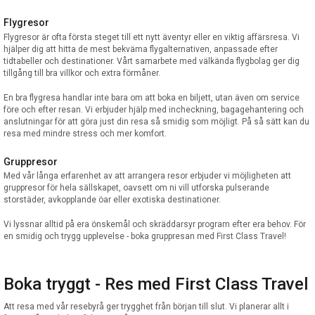
Flygresor
Flygresor är ofta första steget till ett nytt äventyr eller en viktig affärsresa. Vi
hjälper dig att hitta de mest bekväma flygalternativen, anpassade efter
tidtabeller och destinationer. Vårt samarbete med välkända flygbolag ger dig
tillgång till bra villkor och extra förmåner.
En bra flygresa handlar inte bara om att boka en biljett, utan även om service
före och efter resan. Vi erbjuder hjälp med incheckning, bagagehantering och
anslutningar för att göra just din resa så smidig som möjligt. På så sätt kan du
resa med mindre stress och mer komfort.
Gruppresor
Med vår långa erfarenhet av att arrangera resor erbjuder vi möjligheten att
gruppresor för hela sällskapet, oavsett om ni vill utforska pulserande
storstäder, avkopplande öar eller exotiska destinationer.
Vi lyssnar alltid på era önskemål och skräddarsyr program efter era behov. För
en smidig och trygg upplevelse - boka gruppresan med First Class Travel!
Boka tryggt - Res med First Class Travel
Att resa med vår resebyrå ger trygghet från början till slut. Vi planerar allt i