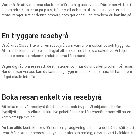
Vårt mål är att varje resa ska bli en oförglömlig upplevelse. Därför ser vi till att
alla mindre detaljer är på plats, från hotell och rum till lokala aktiviteter och
restauranger. Det är denna omsorg som gör oss till en resebyrå du kan lita på.
En tryggare resebyrå
Vi på First Class Travel är en resebyrå som värnar om säkerhet och trygghet.
Allt från bokning av hotell till flygbiljetter sker med högsta säkerhet. Vi följer
alltid de senaste rekommendationerna för resande.
Vi ger dig råd om resesätt, destinationer och hur du undviker problem på resan.
När du reser via oss kan du känna dig trygg med att vi finns nära till hands om
något skulle inträffa..
Boka resan enkelt via resebyrå
Att boka med vår resebyrå är både enkelt och tryggt. Vi erbjuder allt från
flygbiljetter till hotellrum, inklusive paketlösningar för resenärer som vill ha en
komplett upplevelse.
Du kan alltid kontakta oss för personlig rådgivning och hitta det bästa sättet att
resa. Vår bokningsprocess är tydlig, snabb och smidig, oavsett vart i världen du