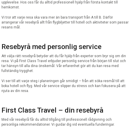
upplevelse. Hos oss får du alltid professionell hjälp från första kontakt till
hemkomst.
Vi tror att varje resa ska vara mer än bara transport från A till B. Därför
arrangerar vår resebyrå allt från flygbiljetter till hotell och aktiviteter som passar
resans mål.
Resebyrå med personlig service
Att välja rätt resebyrå betyder att du får hjälp från experter som bryr sig om din
resa. Vi på First Class Travel erbjuder personlig service från början till slut och
tar hänsyn till alla dina önskemål. Vår erfarenhet gör att du kan resa med
fullständig trygghet.
Vi ser till att varje steg i planeringen går smidigt – från att söka resmål till att
boka hotell och flyg. Med vår service slipper du stress och kan fokusera på att
njuta av din resa.
First Class Travel – din resebyrå
Med vår resebyrå får du alltid tillgång till professionell rådgivning och
personliga rekommendationer. Vi guidar dig vid eventuella funderingar.