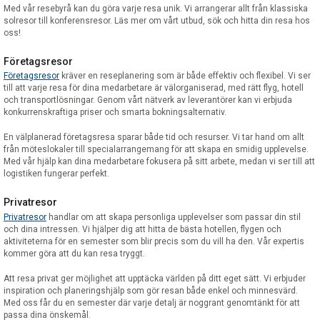
Med vår resebyrå kan du göra varje resa unik. Vi arrangerar allt från klassiska
solresor till konferensresor. Läs mer om vårt utbud, sök och hitta din resa hos
oss!
Företagsresor
Företagsresor
kräver en reseplanering som är både effektiv och flexibel. Vi ser
till att varje resa för dina medarbetare är välorganiserad, med rätt flyg, hotell
och transportlösningar. Genom vårt nätverk av leverantörer kan vi erbjuda
konkurrenskraftiga priser och smarta bokningsalternativ.
En välplanerad företagsresa sparar både tid och resurser. Vi tar hand om allt
från möteslokaler till specialarrangemang för att skapa en smidig upplevelse.
Med vår hjälp kan dina medarbetare fokusera på sitt arbete, medan vi ser till att
logistiken fungerar perfekt.
Privatresor
Privatresor
handlar om att skapa personliga upplevelser som passar din stil
och dina intressen. Vi hjälper dig att hitta de bästa hotellen, flygen och
aktiviteterna för en semester som blir precis som du vill ha den. Vår expertis
kommer göra att du kan resa tryggt.
Att resa privat ger möjlighet att upptäcka världen på ditt eget sätt. Vi erbjuder
inspiration och planeringshjälp som gör resan både enkel och minnesvärd.
Med oss får du en semester där varje detalj är noggrant genomtänkt för att
passa dina önskemål.