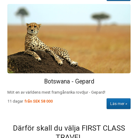
Botswana - Gepard
Möt en av världens mest framgånsrika rovdjur - Gepard!
11 dagar
från
SEK 58 000
Läs mer
Därför skall du välja FIRST CLASS
TRAVEL