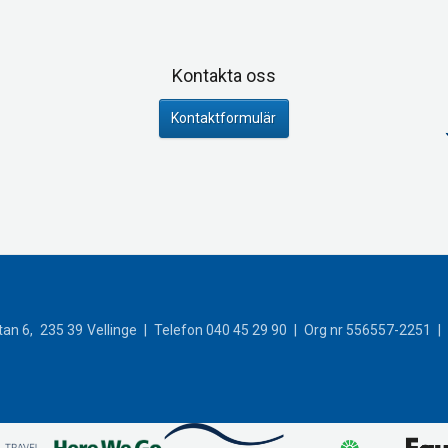
Kontakta oss
Kontaktformulär
an 6
235 39
Vellinge
Telefon
040 45 29 90
Org nr 556557-2251