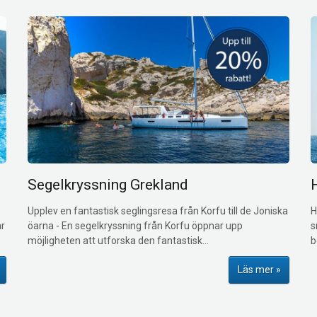
Segelkryssning Grekland
Upplev en fantastisk seglingsresa från Korfu till de Joniska
H
ar
öarna
-
En segelkryssning från Korfu öppnar upp
s
möjligheten att utforska den fantastisk...
b
Läs mer