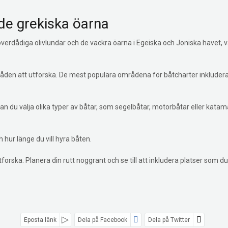
 de grekiska öarna
verdådiga olivlundar och de vackra öarna i Egeiska och Joniska havet, va
den att utforska. De mest populära områdena för båtcharter inkludera
 du välja olika typer av båtar, som segelbåtar, motorbåtar eller katama
 hur länge du vill hyra båten.
rska. Planera din rutt noggrant och se till att inkludera platser som du 
Eposta länk
Dela på Facebook
Dela på Twitter