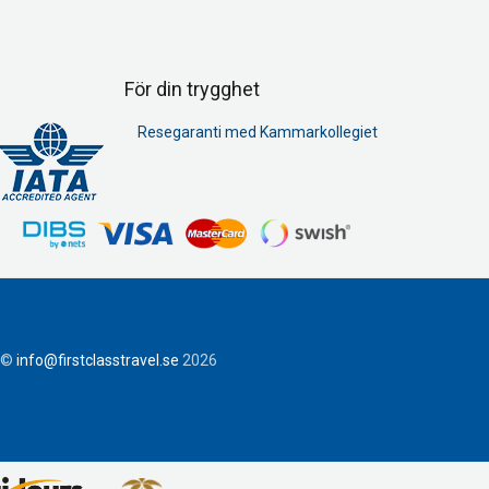
För din trygghet
Resegaranti med Kammarkollegiet
©
info@firstclasstravel.se
2026