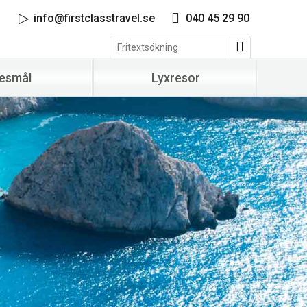
info@firstclasstravel.se
040 45 29 90
esmål
Lyxresor