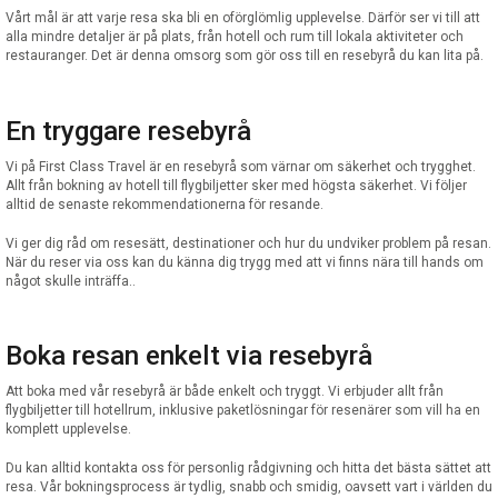
Vårt mål är att varje resa ska bli en oförglömlig upplevelse. Därför ser vi till att
alla mindre detaljer är på plats, från hotell och rum till lokala aktiviteter och
restauranger. Det är denna omsorg som gör oss till en resebyrå du kan lita på.
En tryggare resebyrå
Vi på First Class Travel är en resebyrå som värnar om säkerhet och trygghet.
Allt från bokning av hotell till flygbiljetter sker med högsta säkerhet. Vi följer
alltid de senaste rekommendationerna för resande.
Vi ger dig råd om resesätt, destinationer och hur du undviker problem på resan.
När du reser via oss kan du känna dig trygg med att vi finns nära till hands om
något skulle inträffa..
Boka resan enkelt via resebyrå
Att boka med vår resebyrå är både enkelt och tryggt. Vi erbjuder allt från
flygbiljetter till hotellrum, inklusive paketlösningar för resenärer som vill ha en
komplett upplevelse.
Du kan alltid kontakta oss för personlig rådgivning och hitta det bästa sättet att
resa. Vår bokningsprocess är tydlig, snabb och smidig, oavsett vart i världen du