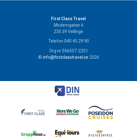
First Class Travel
Modemgatan 6
235 39
Vellinge
Telefon
040 45 29 90
Org nr 556557-2251
©
info@firstclasstravel.se
2026