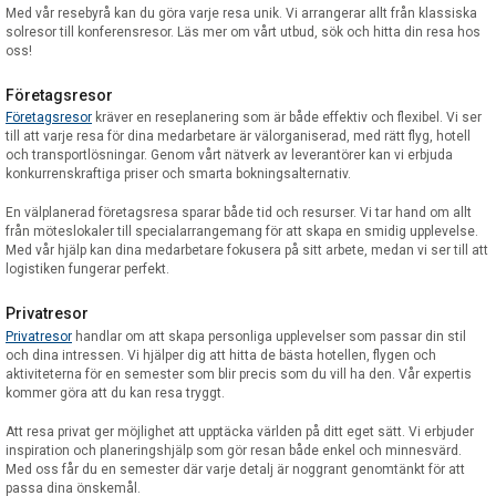
Med vår resebyrå kan du göra varje resa unik. Vi arrangerar allt från klassiska
solresor till konferensresor. Läs mer om vårt utbud, sök och hitta din resa hos
oss!
Företagsresor
Företagsresor
kräver en reseplanering som är både effektiv och flexibel. Vi ser
till att varje resa för dina medarbetare är välorganiserad, med rätt flyg, hotell
och transportlösningar. Genom vårt nätverk av leverantörer kan vi erbjuda
konkurrenskraftiga priser och smarta bokningsalternativ.
En välplanerad företagsresa sparar både tid och resurser. Vi tar hand om allt
från möteslokaler till specialarrangemang för att skapa en smidig upplevelse.
Med vår hjälp kan dina medarbetare fokusera på sitt arbete, medan vi ser till att
logistiken fungerar perfekt.
Privatresor
Privatresor
handlar om att skapa personliga upplevelser som passar din stil
och dina intressen. Vi hjälper dig att hitta de bästa hotellen, flygen och
aktiviteterna för en semester som blir precis som du vill ha den. Vår expertis
kommer göra att du kan resa tryggt.
Att resa privat ger möjlighet att upptäcka världen på ditt eget sätt. Vi erbjuder
inspiration och planeringshjälp som gör resan både enkel och minnesvärd.
Med oss får du en semester där varje detalj är noggrant genomtänkt för att
passa dina önskemål.