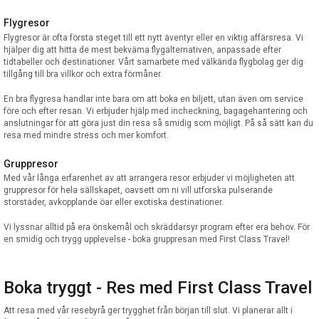
Flygresor
Flygresor är ofta första steget till ett nytt äventyr eller en viktig affärsresa. Vi
hjälper dig att hitta de mest bekväma flygalternativen, anpassade efter
tidtabeller och destinationer. Vårt samarbete med välkända flygbolag ger dig
tillgång till bra villkor och extra förmåner.
En bra flygresa handlar inte bara om att boka en biljett, utan även om service
före och efter resan. Vi erbjuder hjälp med incheckning, bagagehantering och
anslutningar för att göra just din resa så smidig som möjligt. På så sätt kan du
resa med mindre stress och mer komfort.
Gruppresor
Med vår långa erfarenhet av att arrangera resor erbjuder vi möjligheten att
gruppresor för hela sällskapet, oavsett om ni vill utforska pulserande
storstäder, avkopplande öar eller exotiska destinationer.
Vi lyssnar alltid på era önskemål och skräddarsyr program efter era behov. För
en smidig och trygg upplevelse - boka gruppresan med First Class Travel!
Boka tryggt - Res med First Class Travel
Att resa med vår resebyrå ger trygghet från början till slut. Vi planerar allt i