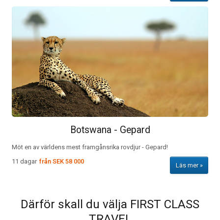
Botswana - Gepard
Möt en av världens mest framgånsrika rovdjur - Gepard!
11 dagar
från
SEK 58 000
Läs mer
Därför skall du välja FIRST CLASS
TRAVEL