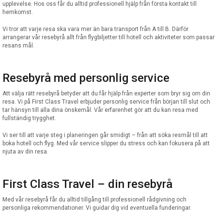
upplevelse. Hos oss får du alltid professionell hjälp från första kontakt till
hemkomst.
Vi tror att varje resa ska vara mer än bara transport från A till B. Därför
arrangerar vår resebyrå allt från flygbiljetter till hotell och aktiviteter som passar
resans mål.
Resebyrå med personlig service
Att välja rätt resebyrå betyder att du får hjälp från experter som bryr sig om din
resa. Vi på First Class Travel erbjuder personlig service från början till slut och
tar hänsyn till alla dina önskemål. Vår erfarenhet gör att du kan resa med
fullständig trygghet.
Vi ser till att varje steg i planeringen går smidigt – från att söka resmål till att
boka hotell och flyg. Med vår service slipper du stress och kan fokusera på att
njuta av din resa.
First Class Travel – din resebyrå
Med vår resebyrå får du alltid tillgång till professionell rådgivning och
personliga rekommendationer. Vi guidar dig vid eventuella funderingar.